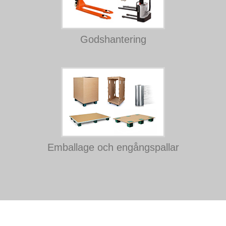
Godshantering
Emballage och engångspallar