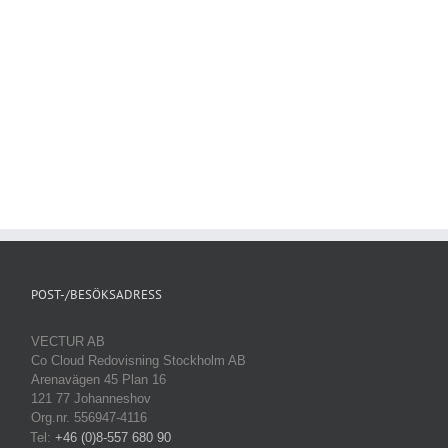
POST-/BESÖKSADRESS
VECTUR AB
Co Cloud Redovisning Stockholm AB
Arenavägen 45 Plan 16
121 77 Johanneshov
Org.nr. 556947-4116
Tel:
+46 (0)8-557 680 90