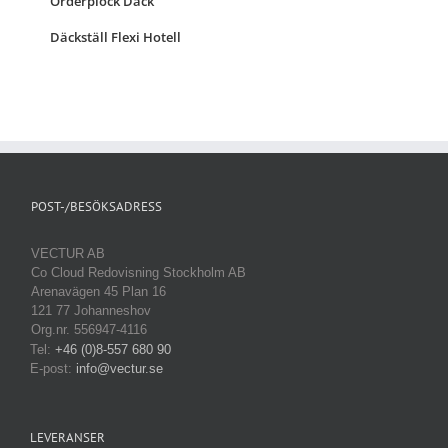
Orderplock Däck
Däckställ Flexi Hotell
POST-/BESÖKSADRESS
VECTUR AB
Co Cloud Redovisning Stockholm AB
Arenavägen 45 Plan 16
121 77 Johanneshov
Org.nr. 556947-4116
Tel:
+46 (0)8-557 680 90
E-post:
info@vectur.se
LEVERANSER