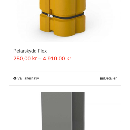
Pelarskydd Flex
Prisintervall:
250,00
kr
–
4.910,00
kr
250,00 kr
till
Den
Välj alternativ
Detaljer
4.910,00 kr
här
produkten
har
flera
varianter.
De
olika
alternativen
kan