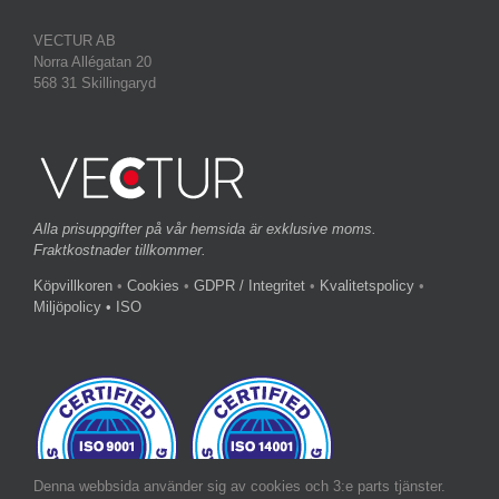
VECTUR AB
Norra Allégatan 20
568 31 Skillingaryd
Alla prisuppgifter på vår hemsida är exklusive moms.
Fraktkostnader tillkommer.
Köpvillkoren
•
Cookies
•
GDPR / Integritet
•
Kvalitetspolicy
•
Miljöpolicy
• ISO
Denna webbsida använder sig av cookies och 3:e parts tjänster.