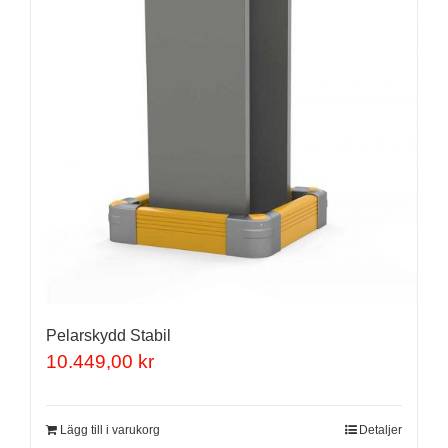
väljas
på
produktsidan
Pelarskydd Stabil
10.449,00
kr
Lägg till i varukorg
Detaljer