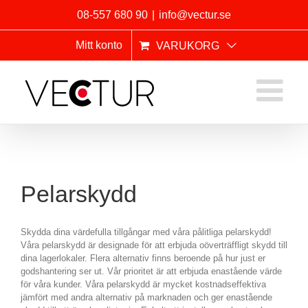
Fortsätt
08-557 680 90
|
info@vectur.se
till
innehållet
Mitt konto
VARUKORG
Pelarskydd
Skydda dina värdefulla tillgångar med våra pålitliga pelarskydd!
Våra pelarskydd är designade för att erbjuda oöverträffligt skydd till
dina lagerlokaler. Flera alternativ finns beroende på hur just er
godshantering ser ut. Vår prioritet är att erbjuda enastående värde
för våra kunder. Våra pelarskydd är mycket kostnadseffektiva
jämfört med andra alternativ på marknaden och ger enastående