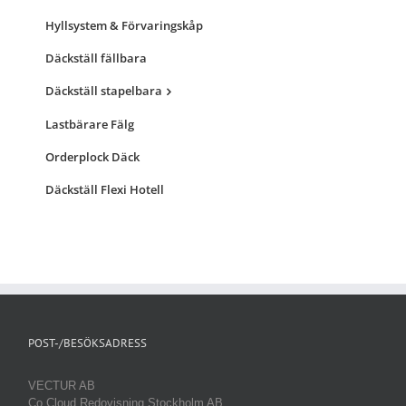
Hyllsystem & Förvaringskåp
Däckställ fällbara
Däckställ stapelbara
Lastbärare Fälg
Orderplock Däck
Däckställ Flexi Hotell
POST-/BESÖKSADRESS
VECTUR AB
Co Cloud Redovisning Stockholm AB