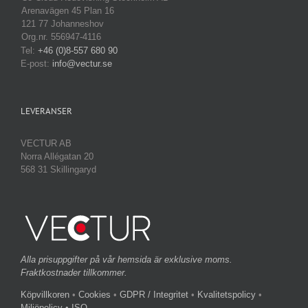
Arenavägen 45 Plan 16
121 77 Johanneshov
Org.nr. 556947-4116
Tel:
+46 (0)8-557 680 90
E-post:
info@vectur.se
LEVERANSER
VECTUR AB
Norra Allégatan 20
568 31 Skillingaryd
Alla prisuppgifter på vår hemsida är exklusive moms.
Fraktkostnader tillkommer.
Köpvillkoren
•
Cookies
•
GDPR / Integritet
•
Kvalitetspolicy
•
Miljöpolicy
• ISO