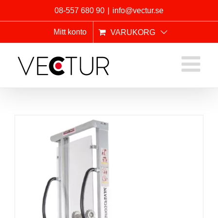
Fortsätt
08-557 680 90
|
info@vectur.se
till
innehållet
Mitt konto
VARUKORG