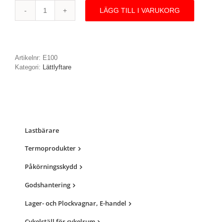
LÄGG TILL I VARUKORG
E100
-
Elektrisk
lättlyftare,
100
Artikelnr:
E100
kg
Kategori:
Lättlyftare
mängd
Lastbärare
Termoprodukter
Påkörningsskydd
Godshantering
Lager- och Plockvagnar, E-handel
Cykelställ för cykelrum