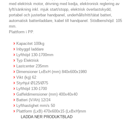
med elektrisk motor, drivning med kedja, elektronisk reglering av
lyft/sänkning inkl. mjuk start/stopp, elektrisk överlastskydd,
portabel och justerbar handpanel, underhållsfritt/tätat batteri,
automatisk batteriladdare, kabel till handpanel. Stödbenshöjd: 105
mm.
Plattform i PP.
Kapacitet 100kg
Inbyggd laddare
Lyfthöjd 130-1700mm
Typ Elektrisk
Lastcenter 235mm
Dimensioner LxBxH (mm) 840x600x1980
Vikt (kg) 62
Styrhjul Ø125/Ø75
Lyfthöjd 130-1700
Gaffeldimensioner (mm) 400x40x40
Batteri (V/Ah) 12/24
Lyfthastighet mm/s 50
Plattform (LxB) 470x600x15 (LxBxH)mm
LADDA NER PRODUKTBLAD