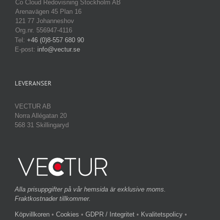
Co Cloud Redovisning Stockholm AB
Arenavägen 45 Plan 16
121 77 Johanneshov
Org.nr. 556947-4116
Tel:
+46 (0)8-557 680 90
E-post:
info@vectur.se
LEVERANSER
VECTUR AB
Norra Allégatan 20
568 31 Skillingaryd
Alla prisuppgifter på vår hemsida är exklusive moms.
Fraktkostnader tillkommer.
Köpvillkoren
•
Cookies
•
GDPR / Integritet
•
Kvalitetspolicy
•