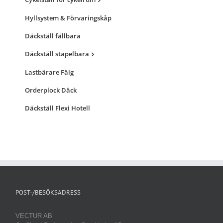
Hyllsystem & Förvaringskåp
Däckställ fällbara
Däckställ stapelbara
Lastbärare Fälg
Orderplock Däck
Däckställ Flexi Hotell
POST-/BESÖKSADRESS
VECTUR AB