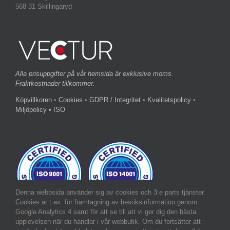
568 31 Skillingaryd
Alla prisuppgifter på vår hemsida är exklusive moms.
Fraktkostnader tillkommer.
Köpvillkoren
•
Cookies
•
GDPR / Integritet
•
Kvalitetspolicy
•
Miljöpolicy
• ISO
Denna webbsida använder sig av cookies och 3:e parts tjänster.
Cookies är t.ex. för framtagning av besöksinformation genom
Google Analytics 4 samt för att se till att vi ger dig den bästa
upplevelsen när du handlar i vår webbutik. Om du fortsätter att