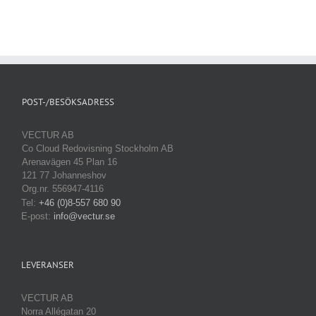
POST-/BESÖKSADRESS
VECTUR AB
Co Cloud Redovisning Stockholm AB
Arenavägen 45 Plan 16
121 77 Johanneshov
Org.nr. 556947-4116
Tel:
+46 (0)8-557 680 90
E-post:
info@vectur.se
LEVERANSER
VECTUR AB
Norra Allégatan 20