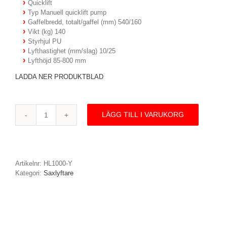
Quicklift
Typ Manuell quicklift pump
Gaffelbredd, totalt/gaffel (mm) 540/160
Vikt (kg) 140
Styrhjul PU
Lyfthastighet (mm/slag) 10/25
Lyfthöjd 85-800 mm
LADDA NER PRODUKTBLAD
LÄGG TILL I VARUKORG
HL1000-
Y
-
Manuell
saxlyftare,
Artikelnr:
HL1000-Y
Quicklift,
Kategori:
Saxlyftare
1000kg
mängd