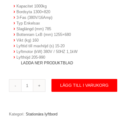
Kapacitet 1000kg
Bordsyta 1300×820
3-Fas (380V/16Amp)
Typ Enkelsax
Slaglängd (mm) 785
Bottenram LxB (mm) 1255×680
Vikt (kg) 160
Lyfttid till maxhöjd (s) 15-20
Lyftmotor (kW) 380V / 50HZ 1,1kW
Lyfthöjd 205-990
LADDA NER PRODUKTBLAD
LÄGG TILL I VARUKORG
HW1001,
Lyftbord,
1300x820mm,
1000
kg
Kategori:
Stationära lyftbord
mängd