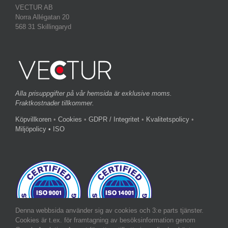
VECTUR AB
Norra Allégatan 20
568 31 Skillingaryd
Alla prisuppgifter på vår hemsida är exklusive moms.
Fraktkostnader tillkommer.
Köpvillkoren
•
Cookies
•
GDPR / Integritet
•
Kvalitetspolicy
•
Miljöpolicy
• ISO
Denna webbsida använder sig av cookies och 3:e parts tjänster.
Cookies är t.ex. för framtagning av besöksinformation genom