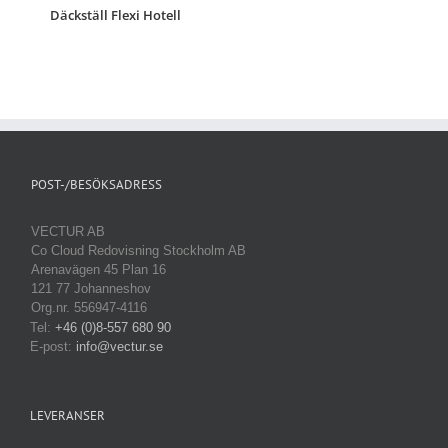
Däckställ Flexi Hotell
POST-/BESÖKSADRESS
VECTUR AB
Co Cloud Redovisning Stockholm AB
Arenavägen 45 Plan 16
121 77 Johanneshov
Org.nr. 556947-4116
Tel:
+46 (0)8-557 680 90
E-post:
info@vectur.se
LEVERANSER