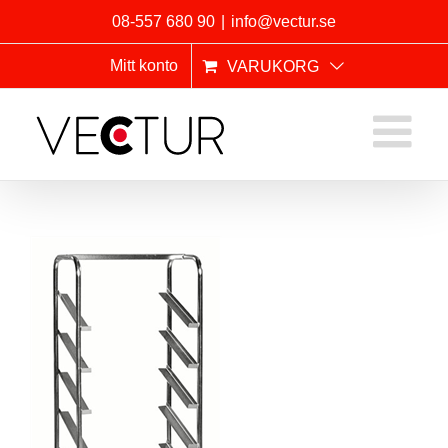
Fortsätt
08-557 680 90
|
info@vectur.se
till
innehållet
Mitt konto
VARUKORG