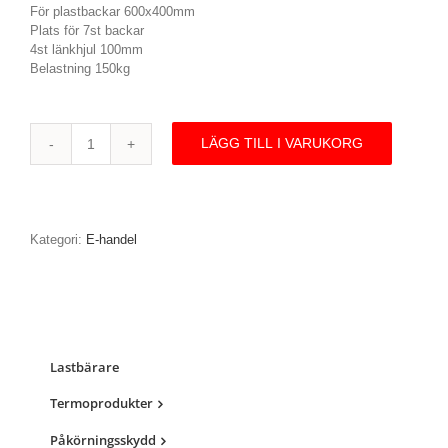
För plastbackar 600x400mm
Plats för 7st backar
4st länkhjul 100mm
Belastning 150kg
LÄGG TILL I VARUKORG
KM166B
|
Backvagn
mängd
Kategori:
E-handel
Lastbärare
Termoprodukter
Påkörningsskydd