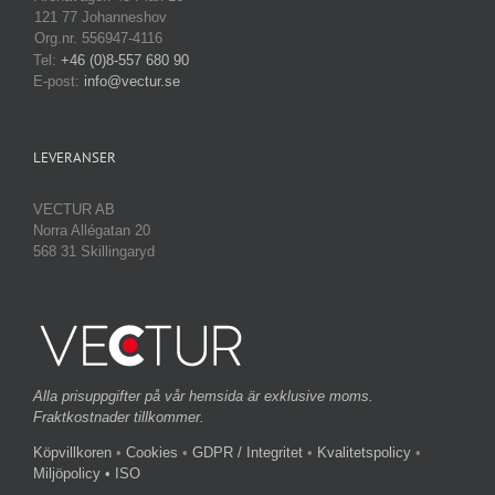
121 77 Johanneshov
Org.nr. 556947-4116
Tel:
+46 (0)8-557 680 90
E-post:
info@vectur.se
LEVERANSER
VECTUR AB
Norra Allégatan 20
568 31 Skillingaryd
Alla prisuppgifter på vår hemsida är exklusive moms.
Fraktkostnader tillkommer.
Köpvillkoren
•
Cookies
•
GDPR / Integritet
•
Kvalitetspolicy
•
Miljöpolicy
• ISO