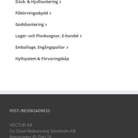
Däck- & Hjulhantering
Påkörningsskydd
Godshantering
Lager- och Plockvagnar, E-handel
Emballage, Engångspallar
Hyllsystem & Förvaringskåp
POST-/BESÖKSADRESS
VECTUR AB
Co Cloud Redovisning Stockholm AB
Arenavägen 45 Plan 16