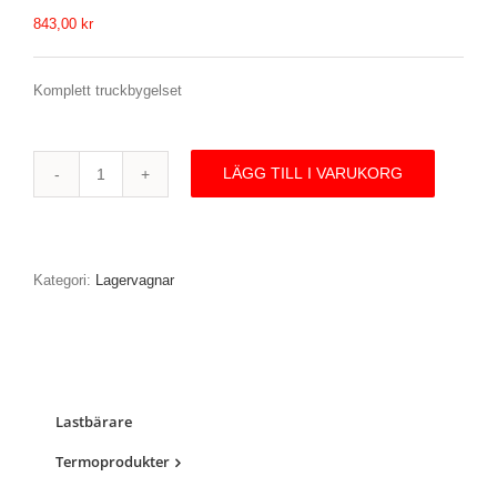
843,00
kr
Komplett truckbygelset
LÄGG TILL I VARUKORG
KM600-
TB
|
Modul
600
Kategori:
Lagervagnar
Truckbygelset
mängd
Lastbärare
Termoprodukter