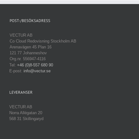
POST-/BESÖKSADRESS
VECTUR AB
Co Cloud Redovisning Stockholm AB
Arenavägen 45 Plan 16
121 77 Johanneshov
Org.nr. 556947-4116
Tel:
+46 (0)8-557 680 90
E-post:
info@vectur.se
LEVERANSER
VECTUR AB
Norra Allégatan 20
568 31 Skillingaryd