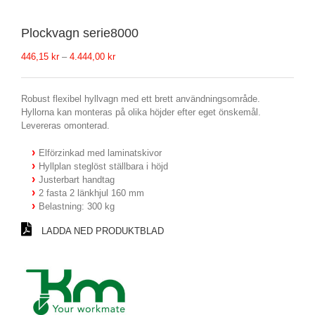
Plockvagn serie8000
Prisintervall:
446,15
kr
–
4.444,00
kr
446,15 kr
till
4.444,00 kr
Robust flexibel hyllvagn med ett brett användningsområde.
Hyllorna kan monteras på olika höjder efter eget önskemål.
Levereras omonterad.
Elförzinkad med laminatskivor
Hyllplan steglöst ställbara i höjd
Justerbart handtag
2 fasta 2 länkhjul 160 mm
Belastning: 300 kg
LADDA NED PRODUKTBLAD