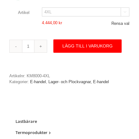
Artikel

4.444,00
kr
Rensa val
LÄGG TILL I VARUKORG
Plockvagn
serie8000
mängd
Artikelnr:
KM8000-4XL
Kategorier:
E-handel
,
Lager- och Plockvagnar, E-handel
Lastbärare
Termoprodukter