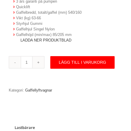
3 års garanti på pumpen
Quicklift
Gaffelbredd, totalt/gaffel (mm) 540/160
Vikt (kg) 63-66
Styrhjul Gummi
Gaffelhjul Singel Nylon
Gaffelhöjd (min/max) 85/205 mm
LADDA NER PRODUKTBLAD
LÄGG TILL I VARUKORG
Q7712-
1150
-
Gaffelvagn
single
Kategori:
Gaffellyftvagnar
nylon,
2300
kg
mängd
Lastbärare