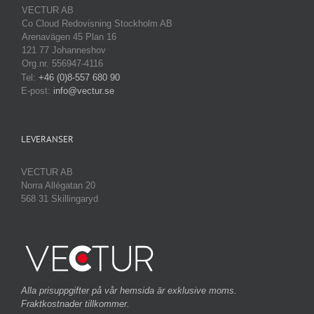
VECTUR AB
Co Cloud Redovisning Stockholm AB
Arenavägen 45 Plan 16
121 77 Johanneshov
Org.nr. 556947-4116
Tel:
+46 (0)8-557 680 90
E-post:
info@vectur.se
LEVERANSER
VECTUR AB
Norra Allégatan 20
568 31 Skillingaryd
Alla prisuppgifter på vår hemsida är exklusive moms.
Fraktkostnader tillkommer.