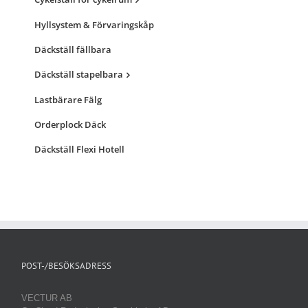
Hyllsystem & Förvaringskåp
Däckställ fällbara
Däckställ stapelbara
Lastbärare Fälg
Orderplock Däck
Däckställ Flexi Hotell
POST-/BESÖKSADRESS
VECTUR AB