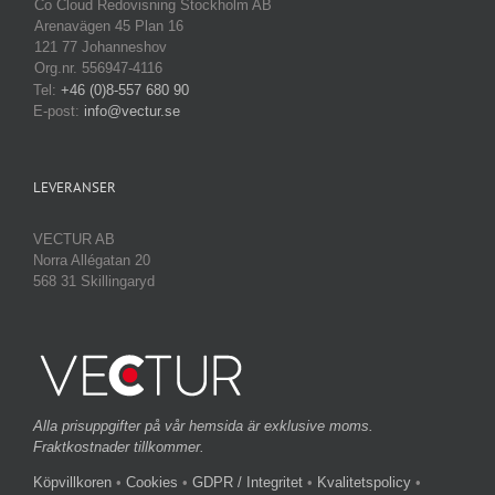
Co Cloud Redovisning Stockholm AB
Arenavägen 45 Plan 16
121 77 Johanneshov
Org.nr. 556947-4116
Tel:
+46 (0)8-557 680 90
E-post:
info@vectur.se
LEVERANSER
VECTUR AB
Norra Allégatan 20
568 31 Skillingaryd
Alla prisuppgifter på vår hemsida är exklusive moms.
Fraktkostnader tillkommer.
Köpvillkoren
•
Cookies
•
GDPR / Integritet
•
Kvalitetspolicy
•