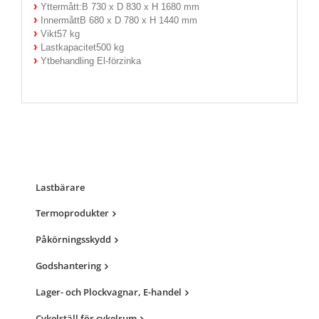
Yttermått:B 730 x D 830 x H 1680 mm
InnermåttB 680 x D 780 x H 1440 mm
Vikt57 kg
Lastkapacitet500 kg
Ytbehandling El-förzinka
Lastbärare
Termoprodukter
Påkörningsskydd
Godshantering
Lager- och Plockvagnar, E-handel
Cykelställ för cykelrum