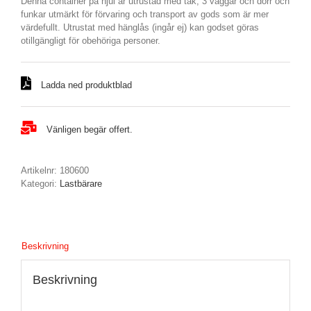
Denna container på hjul är utrustad med tak, 3 väggar och dörr och
funkar utmärkt för förvaring och transport av gods som är mer
värdefullt. Utrustat med hänglås (ingår ej) kan godset göras
otillgängligt för obehöriga personer.
Ladda ned produktblad
Vänligen begär offert.
Artikelnr:
180600
Kategori:
Lastbärare
Beskrivning
Beskrivning