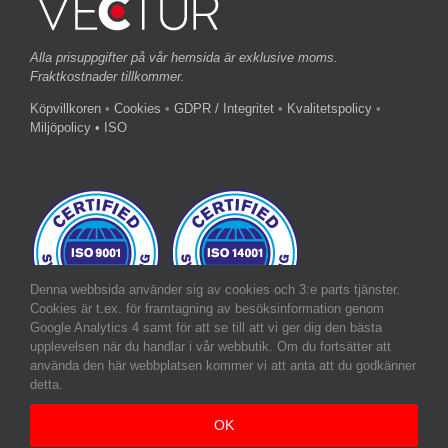
Alla prisuppgifter på vår hemsida är exklusive moms.
Fraktkostnader tillkommer.
Köpvillkoren
•
Cookies
•
GDPR / Integritet
•
Kvalitetspolicy
•
Miljöpolicy
• ISO
Denna webbsida använder sig av cookies och 3:e parts tjänster.
Cookies är t.ex. för framtagning av besöksinformation genom
Google Analytics 4 samt för att se till att vi ger dig den bästa
upplevelsen när du handlar i vår webbutik. Om du fortsätter att
använda den här webbplatsen kommer vi att anta att du godkänner
detta.
OK
Copyright 2019-2025 Vectur AB | All Rights Reserved