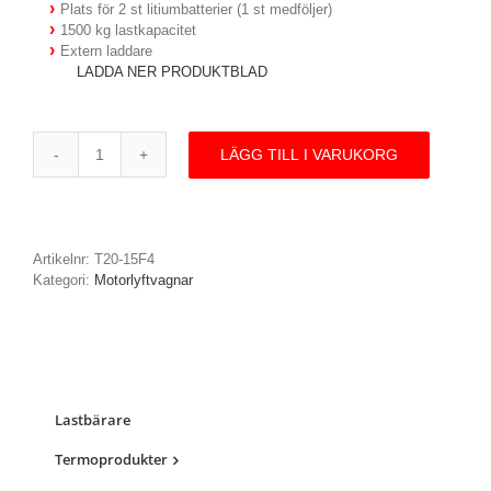
Plats för 2 st litiumbatterier (1 st medföljer)
1500 kg lastkapacitet
Extern laddare
LADDA NER PRODUKTBLAD
LÄGG TILL I VARUKORG
T20-
15F4
-
Fullelektrisk
motorlyftvagn,
Artikelnr:
T20-15F4
litium,
Kategori:
Motorlyftvagnar
1500
kg
mängd
Lastbärare
Termoprodukter