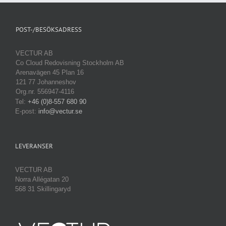
POST-/BESÖKSADRESS
VECTUR AB
Co Cloud Redovisning Stockholm AB
Arenavägen 45 Plan 16
121 77 Johanneshov
Org.nr. 556947-4116
Tel:
+46 (0)8-557 680 90
E-post:
info@vectur.se
LEVERANSER
VECTUR AB
Norra Allégatan 20
568 31 Skillingaryd