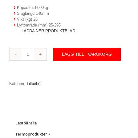
Kapacitet 8000kg
Slaglängd 140mm
Vikt (kg) 28
Lyftområde (mm) 25-295
LADDA NER PRODUKTBLAD
LÄGG TILL I VARUKORG
TJ80
-
Maskindomkraft,
8
ton
Kategori:
Tillbehör
mängd
Lastbärare
Termoprodukter