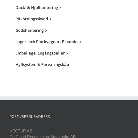
Däck- & Hjulhantering
Påkörningsskydd
Godshantering
Lager- och Plockvagnar, E-handel
Emballage, Engångspallar
Hyllsystem & Förvaringskåp
POST-/BESÖKSADRESS
VECTUR AB
Co Cloud Redovisning Stockholm AB