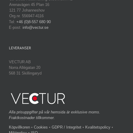
Arenavägen 45 Plan 16
121 77 Johanneshov
Org.nr. 556947-4116
Tel:
+46 (0)8-557 680 90
E-post:
info@vectur.se
LEVERANSER
VECTUR AB
Norra Allégatan 20
568 31 Skillingaryd
Alla prisuppgifter på vår hemsida är exklusive moms.
Fraktkostnader tillkommer.
Köpvillkoren
•
Cookies
•
GDPR / Integritet
•
Kvalitetspolicy
•
Miljöpolicy
• ISO