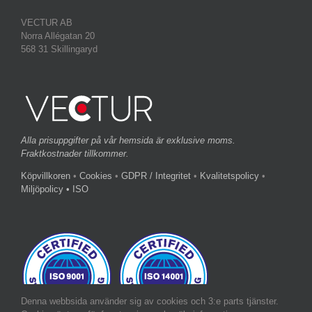
VECTUR AB
Norra Allégatan 20
568 31 Skillingaryd
Alla prisuppgifter på vår hemsida är exklusive moms.
Fraktkostnader tillkommer.
Köpvillkoren
•
Cookies
•
GDPR / Integritet
•
Kvalitetspolicy
•
Miljöpolicy
• ISO
Denna webbsida använder sig av cookies och 3:e parts tjänster.