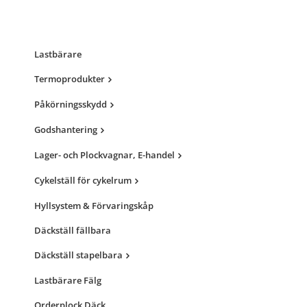
flera
varianter.
De
olika
alternativen
Lastbärare
kan
Termoprodukter
väljas
på
Påkörningsskydd
produktsidan
Godshantering
Lager- och Plockvagnar, E-handel
Cykelställ för cykelrum
Hyllsystem & Förvaringskåp
Däckställ fällbara
Däckställ stapelbara
Lastbärare Fälg
Orderplock Däck