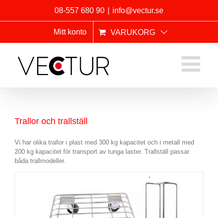
Fortsätt
08-557 680 90
|
info@vectur.se
till
innehållet
Mitt konto
VARUKORG
Trallor och trallställ
Vi har olika trallor i plast med 300 kg kapacitet och i metall med
200 kg kapacitet för transport av tunga laster. Trallställ passar
båda trallmodeller.