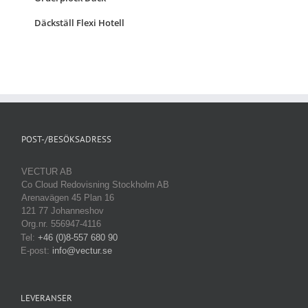
Däckställ Flexi Hotell
POST-/BESÖKSADRESS
VECTUR AB
Co Cloud Redovisning Stockholm AB
Arenavägen 45 Plan 16
121 77 Johanneshov
Org.nr. 556947-4116
Tel:
+46 (0)8-557 680 90
E-post:
info@vectur.se
LEVERANSER