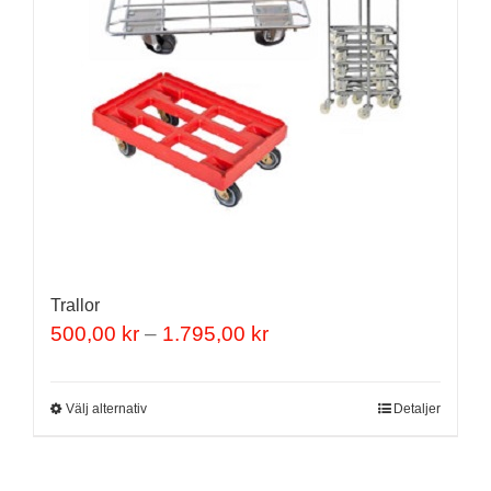
Trallor
Prisintervall:
500,00
kr
–
1.795,00
kr
500,00 kr
till
Den
Välj alternativ
Detaljer
1.795,00 kr
här
produkten
har