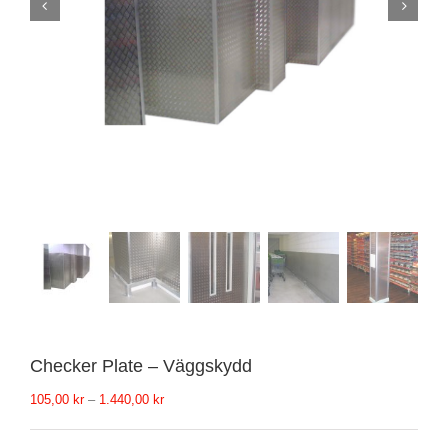
Checker Plate – Väggskydd
Prisintervall:
105,00
kr
–
1.440,00
kr
105,00 kr
till