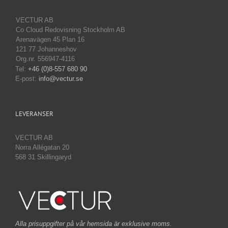
VECTUR AB
Co Cloud Redovisning Stockholm AB
Arenavägen 45 Plan 16
121 77 Johanneshov
Org.nr. 556947-4116
Tel:
+46 (0)8-557 680 90
E-post:
info@vectur.se
LEVERANSER
VECTUR AB
Norra Allégatan 20
568 31 Skillingaryd
Alla prisuppgifter på vår hemsida är exklusive moms.