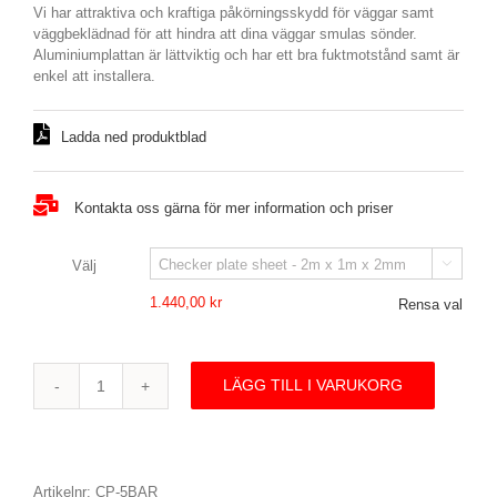
1.440,00 kr
Vi har attraktiva och kraftiga påkörningsskydd för väggar samt
väggbeklädnad för att hindra att dina väggar smulas sönder.
Aluminiumplattan är lättviktig och har ett bra fuktmotstånd samt är
enkel att installera.
Ladda ned produktblad
Kontakta oss gärna för mer information och priser
Välj

1.440,00
kr
Rensa val
LÄGG TILL I VARUKORG
Checker
Plate
-
Väggskydd
mängd
Artikelnr:
CP-5BAR