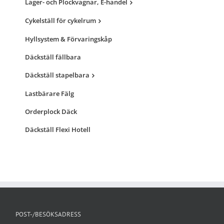
Lager- och Plockvagnar, E-handel
Cykelställ för cykelrum
Hyllsystem & Förvaringskåp
Däckställ fällbara
Däckställ stapelbara
Lastbärare Fälg
Orderplock Däck
Däckställ Flexi Hotell
POST-/BESÖKSADRESS