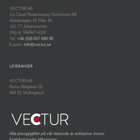
VECTUR AB
Co Cloud Redovisning Stockholm AB
Arenavägen 45 Plan 16
121 77 Johanneshov
Org.nr. 556947-4116
Tel:
+46 (0)8-557 680 90
E-post:
info@vectur.se
LEVERANSER
VECTUR AB
Norra Allégatan 20
568 31 Skillingaryd
Alla prisuppgifter på vår hemsida är exklusive moms.
Fraktkostnader tillkommer.